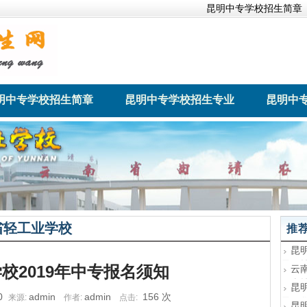
昆明中专学校招生简章
明中专学校招生简章
昆明中专学校招生专业
昆明中
经管理学校
云南省骨伤科中等专业
云南新兴职
学校
省轻工业学校
推
昆
昆明
校2019年中专报名须知
云
境育
云南技
昆
境，
年8
0
admin
admin
156
次
来源:
作者:
点击:
展“喜
昆明
昆
动机