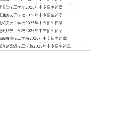
注重学生的综合素质培养，开展了丰富多彩的校园文
该项赛事中“金牌零的突破”...
滇越技工学校2026年中专招生简章 昆明滇越技工学
明辅仁技工学校2026年中专招生简章
动和社团活动，如文艺汇演、技能竞赛、志愿者服务
终坚持立德树人为根本，坚持为党育人、为国育才的
辅仁技工学校2026年中专招生简章 昆明辅仁技工学
明通航技工学校2026年中专招生简章
宗旨；坚持以学生为中心，长善救失、赋能成长，因
视德育教育与技能教育相结合，注重学生动手能力和
的教育理念...
通航技工学校2026年中专招生简章 昆明通航技工学
南兴滇技工学校2026年中专招生简章
操作能力的培养。忠诚党的教育事业，坚持“为党育
省内外40余家企业建立了长期合作关系，全面推行工
国育才”的办学宗旨...
兴滇技工学校2026年中专招生简章 云南兴滇技工学
明众邦技工学校2026年中专招生简章
体化教学，深化产教融合、校企合作，确保学科与产
资力量雄厚、职能部门健全、管理制度完善、教学设
相连...
众邦技工学校2026年中专招生简章 昆明众邦技工学
南新西南技工学校2026年中专招生简章
备齐全，现有专兼职教职工100余人，是一支管理经
持“让学生更有用，让企业更好用”的发展理念，实行
..
新西南技工学校2026年中专招生简章 云南新西南技
南冶金高级技工学校2026年中专招生简章
合作办学模式，依托专业，结合产业，与各大行业龙
校为了更好地满足学生多元化、多层次的教育需求，
进行广泛合作...
冶金高级技工学校2026年中专招生简章 云南冶金高
开通了三年中级工+中专、四年高级工+大专的技能和
工学校建立起以30多名国家级、省级技能大师及企业
求晋升通道...
人员为引领的双师型队伍；已建成1个国家级和3个省
大师工作室...