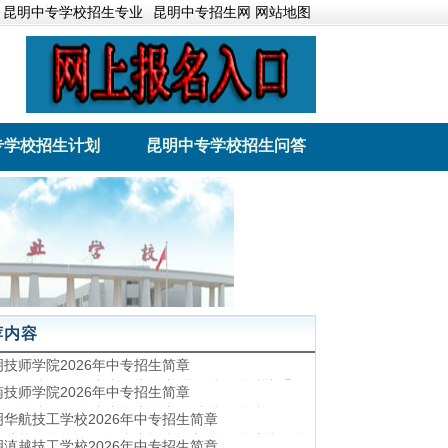
昆明中专学校招生专业
昆明中专招生网 网站地图
专学校招生计划
昆明中专学校招生问答
业学院
云南林业职业技术学院
荐内容
明技师学院2026年中专招生简章
技师学院2026年中专招生简章 昆明技师学院注重环
南技师学院2026年中专招生简章
人、文化育人。为学生提供了良好的学习和休闲环
师学院2026年中专招生简章 云南技师学院，2019
明华航技工学校2026年中专招生简章
文艺晚会、技能展演等活动丰富学院组织学生开
月在第45届世界技能大赛中，学院选手郑棋元参加“移
迎建党节技能展风采“活动...
华航技工学校2026年中专招生简章 昆明华航技工学
明滇越技工学校2026年中专招生简章
器人”项目角逐，勇夺金牌，实现中国选手在世界技