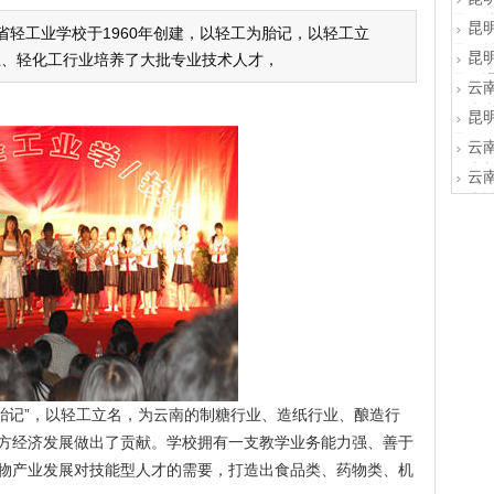
校还
能大赛
昆明
昆
化活
南省轻工业学校于1960年创建，以轻工为胎记，以轻工立
校始
等...
昆明
昆
办学
业、轻化工行业培养了大批专业技术人才，
校重
材施教
昆明
云
实践
校与
人、为
云南
昆
学一
校师
业紧密
昆明
云
施设
校坚
验丰富.
云南
云
校企
工学
头企业
云南
我校
级技
学历需
科研
级技能
胎记”，以轻工立名，为云南的制糖行业、造纸行业、酿造行
方经济发展做出了贡献。学校拥有一支教学业务能力强、善于
物产业发展对技能型人才的需要，打造出食品类、药物类、机